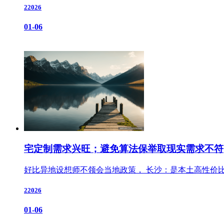
22026
01-06
宅定制需求兴旺；避免算法保举取现实需求不符
好比异地设想师不领会当地政策， 长沙：是本土高性价比
22026
01-06