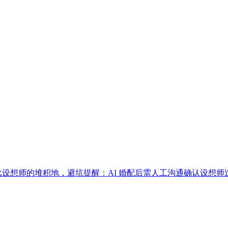
设想师的堆积地，避坑提醒：AI 婚配后需人工沟通确认设想师过