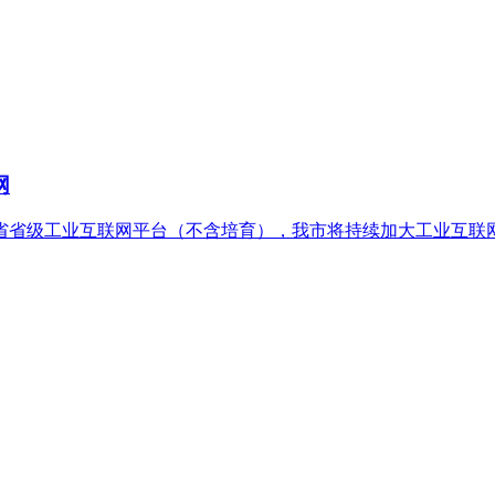
网
省级工业互联网平台（不含培育），我市将持续加大工业互联网平