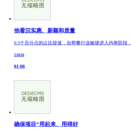
他看沉实惠、新颖和质量
0.5个百分点的占比提拔，自帮餐行业敏捷进入内卷阶段
22026
01-06
确保项目“用起来、用得好