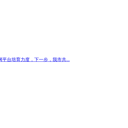
台培育力度，下一步，我市共...