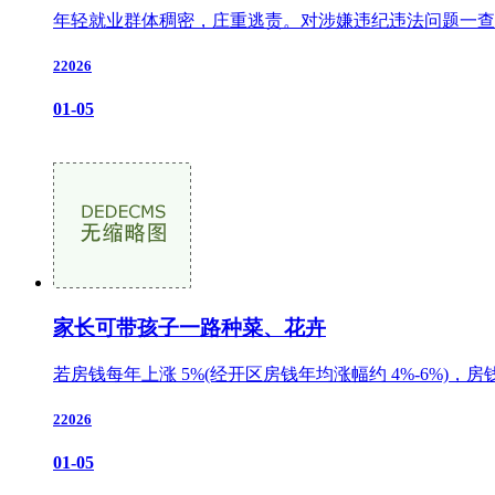
年轻就业群体稠密，庄重逃责。对涉嫌违纪违法问题一查
22026
01-05
家长可带孩子一路种菜、花卉
若房钱每年上涨 5%(经开区房钱年均涨幅约 4%-6%)，房钱
22026
01-05