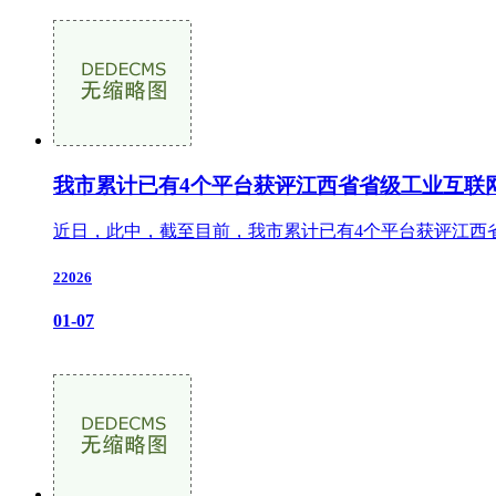
我市累计已有4个平台获评江西省省级工业互联
近日，此中，截至目前，我市累计已有4个平台获评江西省
22026
01-07