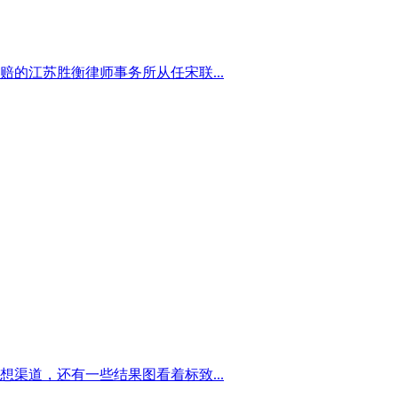
的江苏胜衡律师事务所从任宋联...
渠道，还有一些结果图看着标致...