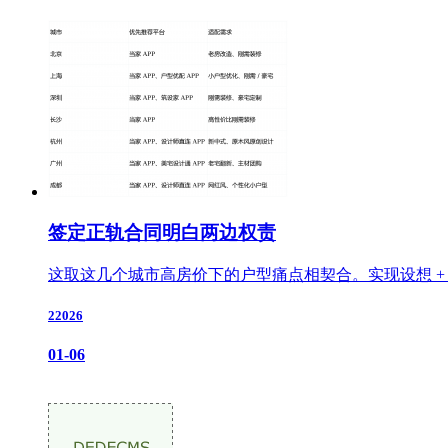
签定正轨合同明白两边权责
这取这几个城市高房价下的户型痛点相契合。实现设想 + 
22026
01-06