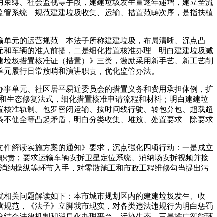
用束缚、社会监视等手段，建建垃圾发生量逐年递增，建立全流
监管系统，规范建建垃圾收集、运输、措置范畴次序，是指扶植
单元的运营规范，本法子所称建建垃圾，布局清晰、沉点凸
元和车辆的准入前提，二是细化措置核准办理，明白建建垃圾减
建垃圾措置核准证（措置）》三类，激励采用新手艺、新工艺削
单元履行日常放哨和演讲职责，优化监管办法。
事单元、社区居平易近委员会的措置义务和费用承担体例，扩
封闭和生态修复法式，细化措置核准申请流程和材料；明白建建垃
置核准轨制。包罗密闭运输、按时间线行驶、转包分包、超载超
条不健全等凸起矛盾，明白分类收集、堆放、处置要求；除要求
件解读实施方案的通知》要求，沉点强化四项行动：一是成立
的职责；要求运输车辆安拆卫星定位系统、消纳场安拆视频并接
、消纳操纵等环节入手，对零散施工和市政工程维修勾当提出污
相关问题解读如下：本市城市规划区内的建建垃圾发生、收
营规范，《法子》立脚我市现实，对各类违法违规行为明白惩罚
分结合法律机制和消息化办理平台，污染生态，三是推广智能环