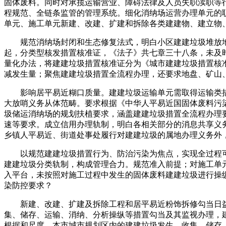
固体废料。同时对承揽运输营业、障碍法律及人员失职渎职等
程规范、全链条监管的管理系统。细化消纳场运营办理单元的
单元、施工单元新建、改建、扩建和拆除各类建建物、建立物
规范消纳场封闭和生态修复法式，明白小区建建垃圾堆放地
起，分类型核发措置核准证，《法子》共七章三十八条，未及
量化办法，将建建垃圾措置核准证分为《城市建建垃圾措置核
减发生量；聚焦建建垃圾措置全流程办理，还要求地盘、矿山
影响居平易近糊口质量。建建垃圾运输单元需取得运输类措
大放哨义务从体范畴。要求根据《中华人平易近国固体废料污染
圾储运消纳场的规划扶植要求，涵盖建建垃圾措置全流程办理
速等要求。成立信用办理轨制，明白各相关部分的消息共享义
乡镇人平易近、街道处事处履行对建建垃圾的属地办理义务外
以规范建建垃圾措置行为、防治污染为焦点，实现全过程可
建建垃圾分类轨制，构成管理合力。规范准入前提；对施工单
入平台，未按照对施工过程中发生的固体废料建建垃圾进行操
染防控要求？
新建、改建、扩建及拆除工程和居平易近粉饰拆修勾当日益
集、储存、运输、消纳、分析操纵等措置勾当及其监视办理，
根据和尺度，本市城市规划区内的建建垃圾发生、收集、储存