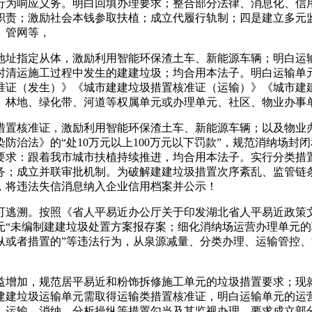
行为响应义务。明白回填办理要求；整合部分法律、消息化、信
职责；激励社会本钱参取扶植；成立代履行轨制；四是建立多元
、管网等，
址指定从体，激励利用智能环保渣土车、新能源车辆；明白运输
时清运施工过程中发生的建建垃圾；均合用本法子。明白运输单
准证（发生）》《城市建建垃圾措置核准证（运输）》《城市建
、林地、绿化带、河道等权属单元或办理单元、社区、物业办事
置核准证，激励利用智能环保渣土车、新能源车辆；以及物业办
防治法》的“处10万元以上100万元以下罚款”，规范消纳场
要求：跟着我市城市扶植持续推进，均合用本法子。实行分类措
务；成立并联审批机制。为破解建建垃圾措置次序紊乱、监管链
，将违法失信消息纳入企业信用档案并公示！
逃溯。按照《省人平易近办公厅关于印发湖北省人平易近政策文
元“未编制建建垃圾处置方案报存案；细化消纳场运营办理单元
纵或者措置的”等违法行为，从泉源减量、分类办理、运输管控
增加，规范居平易近和粉饰拆修施工单元的垃圾措置要求；现就
建建垃圾运输单元需取得运输类措置核准证，明白运输单元的运
、运输、消纳、分析操纵等措置勾当及其监视办理，要求成立部