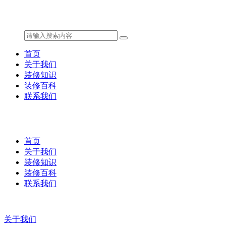
首页
关于我们
装修知识
装修百科
联系我们
首页
关于我们
装修知识
装修百科
联系我们
关于我们