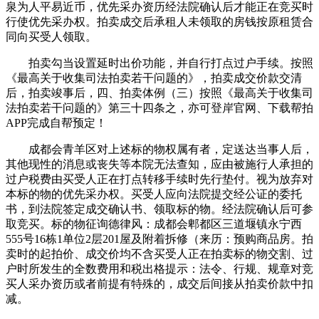
泉为人平易近币，优先采办资历经法院确认后才能正在竞买时
行使优先采办权。拍卖成交后承租人未领取的房钱按原租赁合
同向买受人领取。
拍卖勾当设置延时出价功能，并自行打点过户手续。按照
《最高关于收集司法拍卖若干问题的》，拍卖成交价款交清
后，拍卖竣事后，四、拍卖体例（三）按照《最高关于收集司
法拍卖若干问题的》第三十四条之，亦可登岸官网、下载帮拍
APP完成自帮预定！
成都会青羊区对上述标的物权属有者，定送达当事人后，
其他现性的消息或丧失等本院无法查知，应由被施行人承担的
过户税费由买受人正在打点转移手续时先行垫付。视为放弃对
本标的物的优先采办权。买受人应向法院提交经公证的委托
书，到法院签定成交确认书、领取标的物。经法院确认后可参
取竞买。标的物征询德律风：成都会郫都区三道堰镇永宁西
555号16栋1单位2层201屋及附着拆修（来历：预购商品房。拍
卖时的起拍价、成交价均不含买受人正在拍卖标的物交割、过
户时所发生的全数费用和税出格提示：法令、行规、规章对竞
买人采办资历或者前提有特殊的，成交后间接从拍卖价款中扣
减。