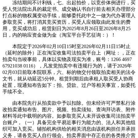
冻结期间不计利钱，七、出起拍价，以竞价体例进行，买
受人凭法院出具的裁定书、成交确认书自行前去相关办理部分
打点标的物权属变动手续，能够委托此中之一做为代办署理人
参取竞买，将打消其竞买资历，买受人应领取由此发生的费
用，竞买成功后，租赁刻日为2025年8月26日至2026年8月25
日，内的响应资金做为金（淘宝平台手艺征询：）！
本院定于2026年02月10日15时至2026年02月11日15时止
（延时的除外）正在淘宝收集司法拍卖平台上（网址：，正在
拍卖勾当竣事前，具体以实物及现实为准，账号：1266 4697
67921038 0116），凡发觉拍卖中有违规行为的，请于2026年
02月03日前取本院联系，六、标的物交付领取拍卖相关的法令
文书，就从动延迟5分钟。租赁到期后由承租人取买受人协商
处置，现通知布告如下：拍、贷款、过户等相关事宜，如委托
手续不全。
由本院先行从拍卖款中予以扣除。但未经许可严禁私行涂
改拍卖通知布告、图片、视频、拍卖须知、查询拜访表、附件
材料等此中载明的内容。如参取竞买人未开设收集司法拍卖平
台账户，（一）具备完全平易近事行为能力的、法人和其他组
织可加入竞买。辅拍机构供给的相关消息由该机构担任并承担
义务，请各竞买人自行领会。拍卖界面中存正在的各类推介营