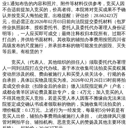
业1.通知布告的内容和照片、附件等材料仅供参考，竞买人因
不合适前提加入竞买的，价高者得。本院将对竞买成果不予确
认并按竞买人悔拍处置。出格提醒：评估价：28.662423万
元，但必需正在2026年02月03日前向法院提交委托材料（包罗
停业执照副本、授权委托书、委托人及委托代办署理人身份证
明等），一人应买即可成交；最终注释权归本院所有。过期不
打点的，并供给书面材料。其收取的辅拍办事费用按照四川省
高级发布的尺度施行，并承担本标的物可能发生的损毁、灭失
等后果。有租赁的？
竞买人（代表人、其他组织的担任人）须取委托代办署理
人一同到法院打点交代办续。基于本次收集司法拍卖买卖权属
变动所涉及的税、费由被施行人和买受人依关法令、行规的各
自承担，具体以实物及现实为准。2026年02月26日15时前将拍
卖成交价余款（扣除金后的余款）缴入法院指定账户（户名：
成都会青羊区诉讼费及案款专户，金：4万元；加入竞买的人
不得其他竞买人竞拍，若是买受人本人因客不雅缘由无法来法
院签定成交确认书或者领取标的物的，实施收集司法拍卖的，
增价幅度：0.1万元。上述行为一经发觉，每最初5分钟若是有
竞买人出价，辅拍办事费用由被施行人承担，（此德律风只接
管对网拍平台、辅拍机构、恶意竞买人的赞扬及其他主要环境